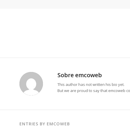
Sobre
emcoweb
This author has not written his bio yet.
But we are proud to say that
emcoweb
co
ENTRIES BY EMCOWEB