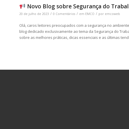
Novo Blog sobre Segurança do Traba
/
/
/
20 de julho de 2023
0 Comentários
em
EMCO
por
emcoweb
Olá, caros leitores preocupados com a segurança no ambient
blog dedicado exclusivamente ao tema da Segurança do Trabalh
sobre as melhores práticas, dicas essenciais e as últimas te